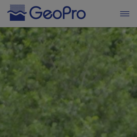
Hem
Om GeoPro
Tjänster
Täktansökan
Kontrollprogram & egenkontroll
Provtagning och analys
Miljörapportering
Vattenverksamhet
Art- och områdesskydd
Kartor och geodesi